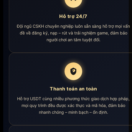
Bắn Cá
Bị cáo
Hỗ trợ 24/7
Chiêu Trò
Công nghệ
Đội ngũ CSKH chuyên nghiệp luôn sẵn sàng hỗ trợ mọi vấn
E-Sports
Giao Dịch
đề về đăng ký, nạp – rút và trải nghiệm game, đảm bảo
người chơi an tâm tuyệt đối.
Hướng Dẫn
Khuyến Mãi
Kubetgame
kèo bóng
Lời Đồn
Manchester
Miễn Phí
máy đánh bạc
Mẹo Kiếm
Nổ hũ
Thanh toán an toàn
Hỗ trợ USDT cùng nhiều phương thức giao dịch hợp pháp,
Phân tích
Quản Lý
mọi quy trình đều được xác thực và mã hóa, đảm bảo
Rút Tiền
Slots
nhanh chóng – minh bạch – ổn định.
SLot siêu hay
Săn Cá