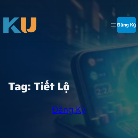
Skip
to
Đăng Ký
content
Tag:
Tiết Lộ
Đăng Ký