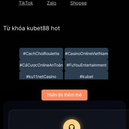
TikTok
Zalo
Shopee
Từ khóa kubet88 hot
#CachChoiRoulette
#CasinoOnlineVietNam
#CáCượcOnlineAnToàn
#FuYouEntertainment
#ku11netCasino
#kubet
#KUBET789giảiThể
#kubetđóngCửa
Hiển thị thêm thẻ
#MeoChoiRoulette
#RouletteOnline
#RoulettePhapChauAuMy
Baccarat
Big Data
Bảo Hiểm