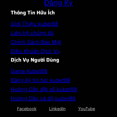
Đăng Ký
SLot siêu hay
Săn Cá
Thông Tin Hữu Ích
Sự Thật
Thực Tế
Giới Thiệu kubet88
Tiết Lộ
Tiền Thưởng
Liên hệ chúng tôi
Uy tín
Vietlott
Chính Sách Bảo Mật
Điều Khoản Dịch Vụ
Ăn Xu
Đánh Giá
Dịch Vụ Người Dùng
Đội hình
Game Kubet88
Đăng Ký tin tức kubet88
Hướng Dẫn đặt số kubet88
Hướng Dẫn cá độ kubet88
Facebook
LinkedIn
YouTube