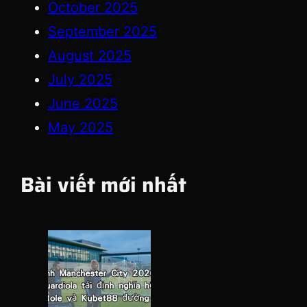
October 2025
September 2025
August 2025
July 2025
June 2025
May 2025
Bài viết mới nhất