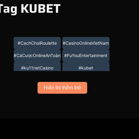
Tag KUBET
#CachChoiRoulette
#CasinoOnlineVietNam
#CáCượcOnlineAnToàn
#FuYouEntertainment
#ku11netCasino
#kubet
#KUBET789giảiThể
#kubetđóngCửa
Hiển thị thêm thẻ
#MeoChoiRoulette
#RouletteOnline
#RoulettePhapChauAuMy
Baccarat
Big Data
Bảo Hiểm
Bắn Cá
Bị cáo