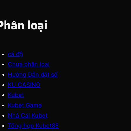
e
a
Phân loại
r
c
h
cá độ
Chưa phân loại
Hướng Dẫn đặt số
KU CASINO
Kubet
Kubet Game
Nhà Cái Kubet
Tổng hợp Kubet88