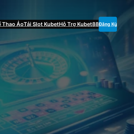
Đăng Ký
 Thao Ảo
Tải Slot Kubet
Hỗ Trợ Kubet88