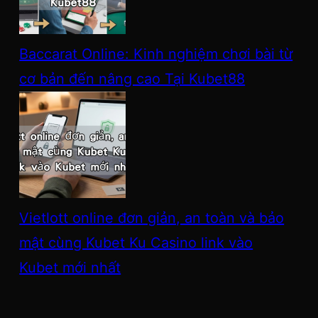
Baccarat Online: Kinh nghiệm chơi bài từ
cơ bản đến nâng cao Tại Kubet88
Vietlott online đơn giản, an toàn và bảo
mật cùng Kubet Ku Casino link vào
Kubet mới nhất