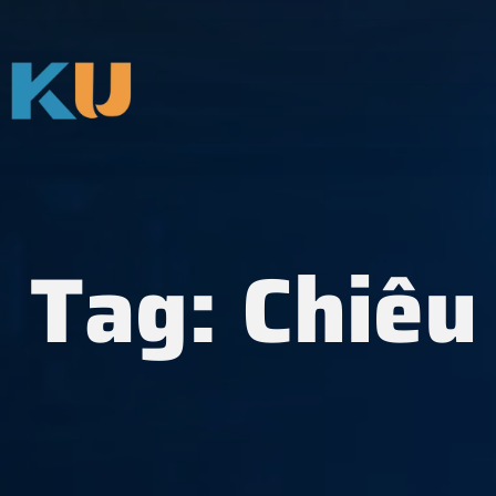
Skip
to
content
Tag:
Chiêu