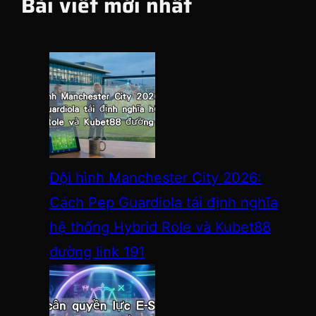
Bài viết mới nhất
Đội hình Manchester City 2026:
Cách Pep Guardiola tái định nghĩa
hệ thống Hybrid Role và Kubet88
đường link 191