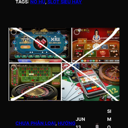
TAGS:
NỔ HŨ
, 
SLOT SIÊU HAY
SI
JUN
M
CHƯA PHÂN LOẠI
, 
HƯỚNG
13,
O