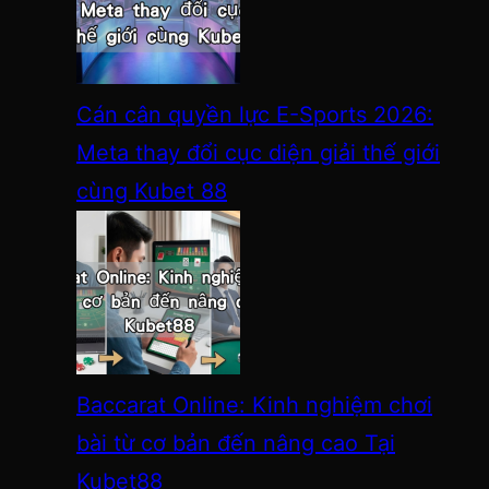
Cán cân quyền lực E-Sports 2026:
Meta thay đổi cục diện giải thế giới
cùng Kubet 88
Baccarat Online: Kinh nghiệm chơi
bài từ cơ bản đến nâng cao Tại
Kubet88