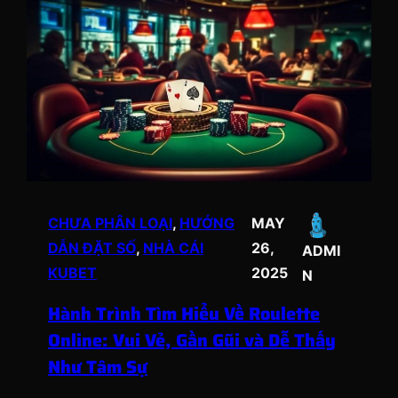
CHƯA PHÂN LOẠI
, 
HƯỚNG
MAY
DẪN ĐẶT SỐ
, 
NHÀ CÁI
26,
ADMI
KUBET
2025
N
Hành Trình Tìm Hiểu Về Roulette
Online: Vui Vẻ, Gần Gũi và Dễ Thấy
Như Tâm Sự