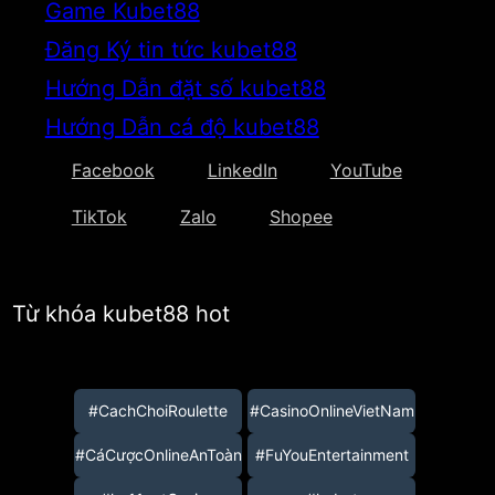
Game Kubet88
Đăng Ký tin tức kubet88
Hướng Dẫn đặt số kubet88
Hướng Dẫn cá độ kubet88
Facebook
LinkedIn
YouTube
TikTok
Zalo
Shopee
Từ khóa kubet88 hot
#CachChoiRoulette
#CasinoOnlineVietNam
#CáCượcOnlineAnToàn
#FuYouEntertainment