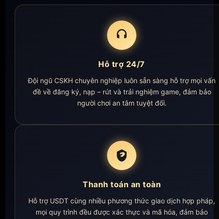
#RoulettePhapChauAuMy
Baccarat
Big Data
Bảo Hiểm
Bắn Cá
Bị cáo
Hỗ trợ 24/7
Chiêu Trò
Công nghệ
Đội ngũ CSKH chuyên nghiệp luôn sẵn sàng hỗ trợ mọi vấn
E-Sports
Giao Dịch
đề về đăng ký, nạp – rút và trải nghiệm game, đảm bảo
người chơi an tâm tuyệt đối.
Hướng Dẫn
Khuyến Mãi
Kubetgame
kèo bóng
Lời Đồn
Manchester
Miễn Phí
máy đánh bạc
Mẹo Kiếm
Nổ hũ
Thanh toán an toàn
Hỗ trợ USDT cùng nhiều phương thức giao dịch hợp pháp,
Phân tích
Quản Lý
mọi quy trình đều được xác thực và mã hóa, đảm bảo