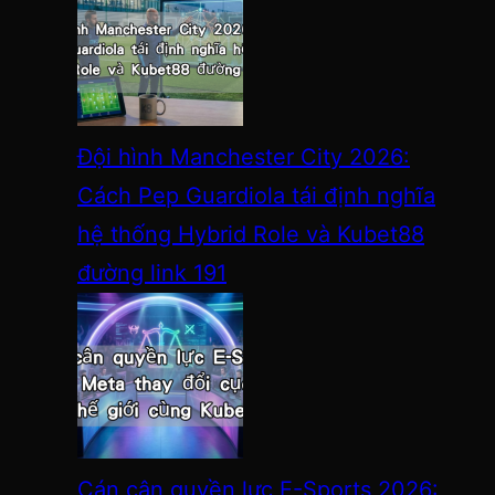
Đội hình Manchester City 2026:
Cách Pep Guardiola tái định nghĩa
hệ thống Hybrid Role và Kubet88
đường link 191
Cán cân quyền lực E-Sports 2026: