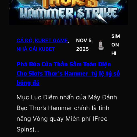
SIM
CÁ ĐỘ
, 
KUBET GAME
, 
NOV 5,
ON
NHÀ CÁI KUBET
2025
HI
Phá Búa Của Thần Sấm Toàn Diện
Cho Slots Thor’s Hammer tỷ lệ tỷ số
bóng đá
Mục Lục Điểm nhấn của Máy Đánh
Bạc Thor’s Hammer chính là tính
năng Vòng quay Miễn phí (Free
Spins)…