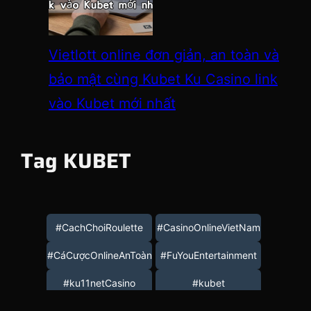
Vietlott online đơn giản, an toàn và
bảo mật cùng Kubet Ku Casino link
vào Kubet mới nhất
Tag KUBET
#CachChoiRoulette
#CasinoOnlineVietNam
#CáCượcOnlineAnToàn
#FuYouEntertainment
#ku11netCasino
#kubet
#KUBET789giảiThể
#kubetđóngCửa