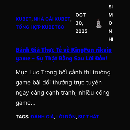
SI
OCT
M
KUBET
, 
NHÀ CÁI KUBET
, 
30,
O
TỔNG HỢP KUBET88
2025
N
HI
Đánh Giá Thực Tế về KingFun rikvip
game – Sự Thật Đằng Sau Lời Đồn!
Mục Lục Trong bối cảnh thị trường
game bài đổi thưởng trực tuyến
ngày càng cạnh tranh, nhiều cổng
game…
TAGS:
ĐÁNH GIÁ
, 
LỜI ĐỒN
, 
SỰ THẬT