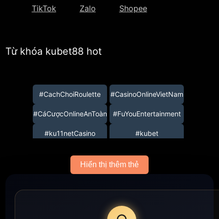
TikTok
Zalo
Shopee
Từ khóa kubet88 hot
#CachChoiRoulette
#CasinoOnlineVietNam
#CáCượcOnlineAnToàn
#FuYouEntertainment
#ku11netCasino
#kubet
#KUBET789giảiThể
#kubetđóngCửa
Hiển thị thêm thẻ
#MeoChoiRoulette
#RouletteOnline
#RoulettePhapChauAuMy
Baccarat
Big Data
Bảo Hiểm