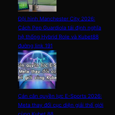
Đội hình Manchester City 2026:
Cách Pep Guardiola tái định nghĩa
hệ thống Hybrid Role và Kubet88
đường link 191
Cán cân quyền lực E-Sports 2026:
Meta thay đổi cục diện giải thế giới
cùng Kubet 88