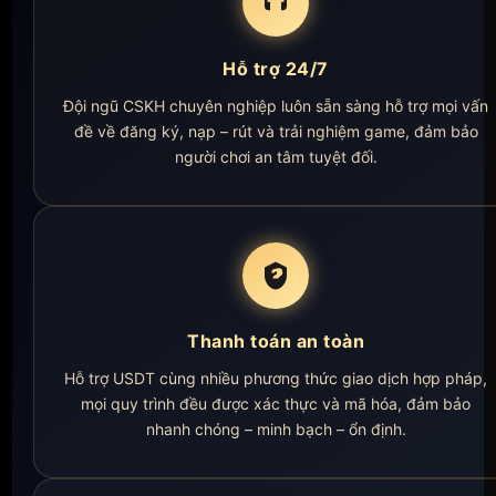
Bắn Cá
Bị cáo
Hỗ trợ 24/7
Chiêu Trò
Công nghệ
Đội ngũ CSKH chuyên nghiệp luôn sẵn sàng hỗ trợ mọi vấn
E-Sports
Giao Dịch
đề về đăng ký, nạp – rút và trải nghiệm game, đảm bảo
người chơi an tâm tuyệt đối.
Hướng Dẫn
Khuyến Mãi
Kubetgame
kèo bóng
Lời Đồn
Manchester
Miễn Phí
máy đánh bạc
Mẹo Kiếm
Nổ hũ
Thanh toán an toàn
Hỗ trợ USDT cùng nhiều phương thức giao dịch hợp pháp,
Phân tích
Quản Lý
mọi quy trình đều được xác thực và mã hóa, đảm bảo
Rút Tiền
Slots
nhanh chóng – minh bạch – ổn định.
SLot siêu hay
Săn Cá