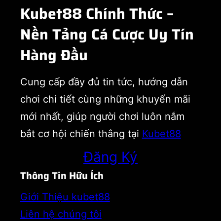
Kubet88 Chính Thức –
Bắn Cá
Bị cáo
Nền Tảng Cá Cược Uy Tín
Chiêu Trò
Công nghệ
Hàng Đầu
E-Sports
Giao Dịch
Hướng Dẫn
Khuyến Mãi
Cung cấp đầy đủ tin tức, hướng dẫn
Kubetgame
kèo bóng
chơi chi tiết cùng những khuyến mãi
Lời Đồn
Manchester
mới nhất, giúp người chơi luôn nắm
Miễn Phí
máy đánh bạc
bắt cơ hội chiến thắng tại
Kubet88
Mẹo Kiếm
Nổ hũ
Đăng Ký
Phân tích
Quản Lý
Thông Tin Hữu Ích
Rút Tiền
Slots
Giới Thiệu kubet88
SLot siêu hay
Săn Cá
Liên hệ chúng tôi