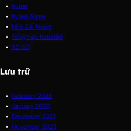
Kubet
Kubet Game
Nhà Cái Kubet
Tổng hợp Kubet88
XỔ SỐ
Lưu trữ
February 2026
January 2026
December 2025
November 2025