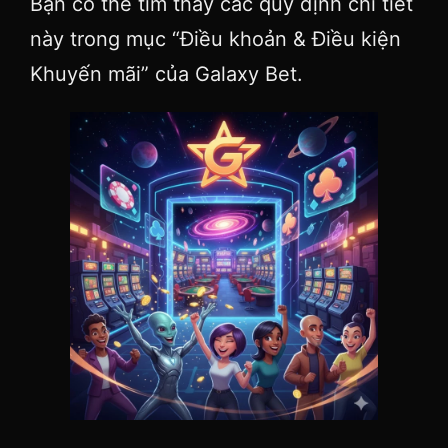
Bạn có thể tìm thấy các quy định chi tiết
này trong mục “Điều khoản & Điều kiện
Khuyến mãi” của Galaxy Bet.