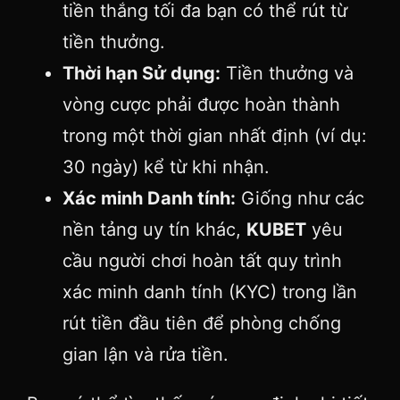
tiền thắng tối đa bạn có thể rút từ
tiền thưởng.
Thời hạn Sử dụng:
Tiền thưởng và
vòng cược phải được hoàn thành
trong một thời gian nhất định (ví dụ:
30 ngày) kể từ khi nhận.
Xác minh Danh tính:
Giống như các
nền tảng uy tín khác,
KUBET
yêu
cầu người chơi hoàn tất quy trình
xác minh danh tính (KYC) trong lần
rút tiền đầu tiên để phòng chống
gian lận và rửa tiền.