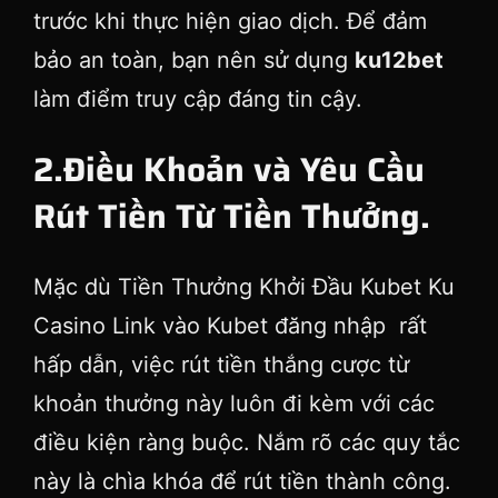
trước khi thực hiện giao dịch. Để đảm
bảo an toàn, bạn nên sử dụng
ku12bet
làm điểm truy cập đáng tin cậy.
2.Điều Khoản và Yêu Cầu
Rút Tiền Từ Tiền Thưởng.
Mặc dù Tiền Thưởng Khởi Đầu Kubet Ku
Casino Link vào Kubet đăng nhập rất
hấp dẫn, việc rút tiền thắng cược từ
khoản thưởng này luôn đi kèm với các
điều kiện ràng buộc. Nắm rõ các quy tắc
này là chìa khóa để rút tiền thành công.