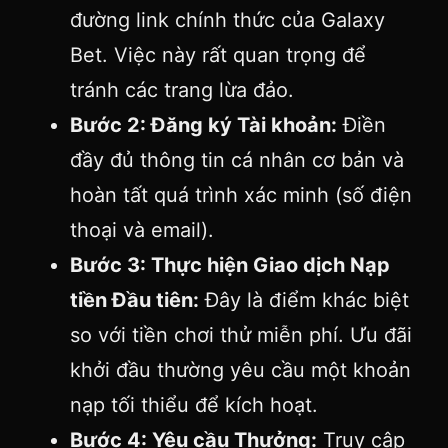
đường link chính thức của Galaxy
Bet. Việc này rất quan trọng để
tránh các trang lừa đảo.
Bước 2: Đăng ký Tài khoản:
Điền
đầy đủ thông tin cá nhân cơ bản và
hoàn tất quá trình xác minh (số điện
thoại và email).
Bước 3: Thực hiện Giao dịch Nạp
tiền Đầu tiên:
Đây là điểm khác biệt
so với tiền chơi thử miễn phí. Ưu đãi
khởi đầu thường yêu cầu một khoản
nạp tối thiểu để kích hoạt.
Bước 4: Yêu cầu Thưởng:
Truy cập