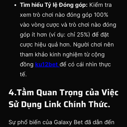
Tìm hiểu Tỷ lệ Đóng góp:
Kiểm tra
xem trò chơi nào đóng góp 100%
vào vòng cược và trò chơi nào đóng
góp ít hơn (ví dụ: chỉ 25%) để đặt
cược hiệu quả hơn. Người chơi nên
tham khảo kinh nghiệm từ cộng
đồng
ku12bet
để có cái nhìn thực
tế.
4.Tầm Quan Trọng của Việc
Sử Dụng Link Chính Thức.
Sự phổ biến của Galaxy Bet đã dẫn đến