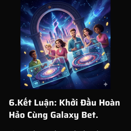
6.Kết Luận: Khởi Đầu Hoàn
Hảo Cùng Galaxy Bet.