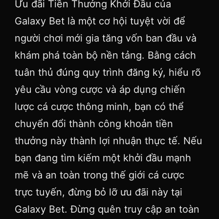
Ưu đãi Tiền Thưởng Khởi Đầu của
Galaxy Bet là một cơ hội tuyệt vời để
người chơi mới gia tăng vốn ban đầu và
khám phá toàn bộ nền tảng. Bằng cách
tuân thủ đúng quy trình đăng ký, hiểu rõ
yêu cầu vòng cược và áp dụng chiến
lược cá cược thông minh, bạn có thể
chuyển đổi thành công khoản tiền
thưởng này thành lợi nhuận thực tế. Nếu
bạn đang tìm kiếm một khởi đầu mạnh
mẽ và an toàn trong thế giới cá cược
trực tuyến, đừng bỏ lỡ ưu đãi này tại
Galaxy Bet. Đừng quên truy cập an toàn