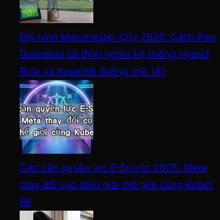
Đội hình Manchester City 2026: Cách Pep
Guardiola tái định nghĩa hệ thống Hybrid
Role và Kubet88 đường link 191
Cán cân quyền lực E-Sports 2026: Meta
thay đổi cục diện giải thế giới cùng Kubet
88