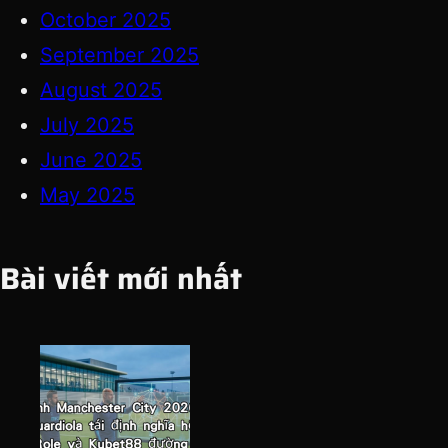
October 2025
September 2025
August 2025
July 2025
June 2025
May 2025
Bài viết mới nhất