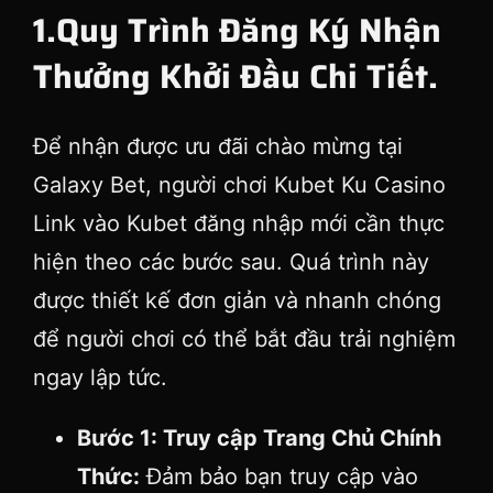
1.Quy Trình Đăng Ký Nhận
Thưởng Khởi Đầu Chi Tiết.
Để nhận được ưu đãi chào mừng tại
Galaxy Bet, người chơi Kubet Ku Casino
Link vào Kubet đăng nhập mới cần thực
hiện theo các bước sau. Quá trình này
được thiết kế đơn giản và nhanh chóng
để người chơi có thể bắt đầu trải nghiệm
ngay lập tức.
Bước 1: Truy cập Trang Chủ Chính
Thức:
Đảm bảo bạn truy cập vào