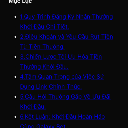
Mục Lục
1.Quy Trình Đăng Ký Nhận Thưởng
Khởi Đầu Chi Tiết.
2.Điều Khoản và Yêu Cầu Rút Tiền
Từ Tiền Thưởng.
3.Chiến Lược Tối Ưu Hóa Tiền
Thưởng Khởi Đầu.
4.Tầm Quan Trọng của Việc Sử
Dụng Link Chính Thức.
5.Câu Hỏi Thường Gặp Về Ưu Đãi
Khởi Đầu.
6.Kết Luận: Khởi Đầu Hoàn Hảo
Cùng Galaxy Bet.