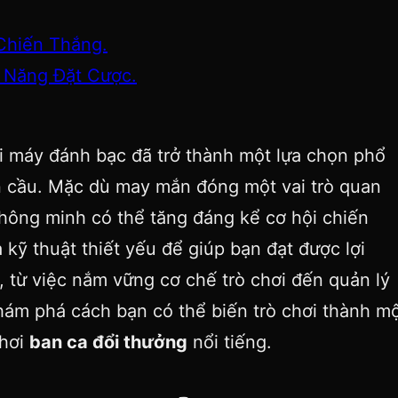
Chiến Thắng.
 Năng Đặt Cược.
chơi máy đánh bạc đã trở thành một lựa chọn phổ
oàn cầu. Mặc dù may mắn đóng một vai trò quan
thông minh có thể tăng đáng kể cơ hội chiến
 kỹ thuật thiết yếu để giúp bạn đạt được lợi
, từ việc nắm vững cơ chế trò chơi đến quản lý
hám phá cách bạn có thể biến trò chơi thành m
chơi
ban ca đổi thưởng
nổi tiếng.