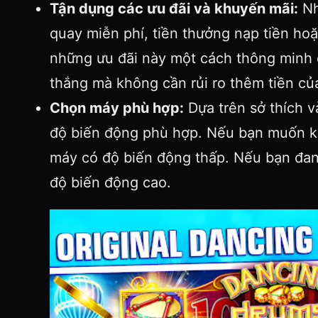
Tận dụng các ưu đãi và khuyến mãi:
Nh
quay miễn phí, tiền thưởng nạp tiền ho
những ưu đãi này một cách thông minh c
thắng mà không cần rủi ro thêm tiền củ
Chọn máy phù hợp:
Dựa trên sở thích 
độ biến động phù hợp. Nếu bạn muốn ki
máy có độ biến động thấp. Nếu bạn đang
độ biến động cao.