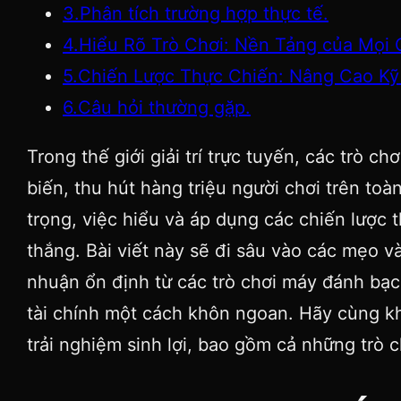
3.Phân tích trường hợp thực tế.
4.Hiểu Rõ Trò Chơi: Nền Tảng của Mọi 
5.Chiến Lược Thực Chiến: Nâng Cao Kỹ
6.Câu hỏi thường gặp.
Trong thế giới giải trí trực tuyến, các trò 
biến, thu hút hàng triệu người chơi trên t
trọng, việc hiểu và áp dụng các chiến lược 
thắng. Bài viết này sẽ đi sâu vào các mẹo và
nhuận ổn định từ các trò chơi máy đánh bạc
tài chính một cách khôn ngoan. Hãy cùng k
trải nghiệm sinh lợi, bao gồm cả những trò 