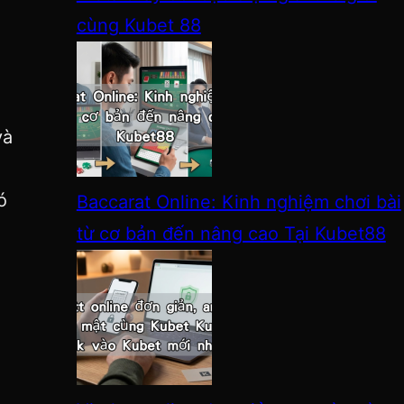
cùng Kubet 88
và
ó
Baccarat Online: Kinh nghiệm chơi bài
từ cơ bản đến nâng cao Tại Kubet88