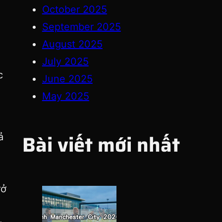
October 2025
September 2025
August 2025
July 2025
c
June 2025
May 2025
Bài viết mới nhất
ả
rở