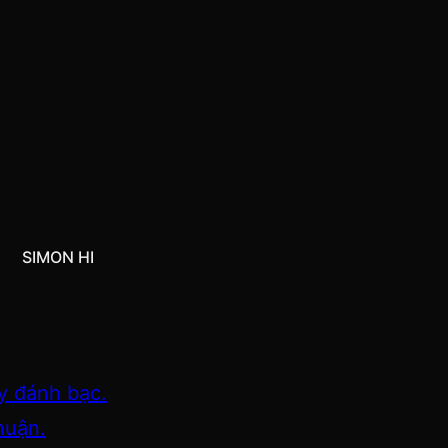
SIMON HI
y đánh bạc.
huận.