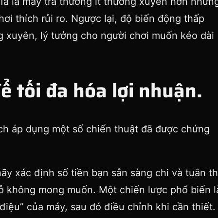
a là máy trả thưởng ít thường xuyên hơn nhưn
hơi thích rủi ro. Ngược lại, độ biến động thấp
g xuyên, lý tưởng cho người chơi muốn kéo dài
 tối đa hóa lợi nhuận.
ách áp dụng một số chiến thuật đã được chứng
ãy xác định số tiền bạn sẵn sàng chi và tuân t
lỗ không mong muốn. Một chiến lược phổ biến l
điệu” của máy, sau đó điều chỉnh khi cần thiết.