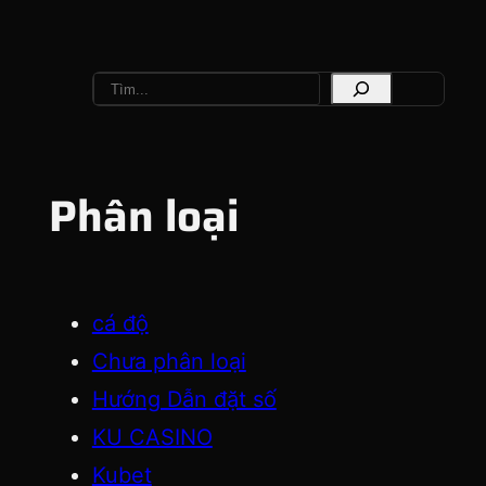
S
e
a
Phân loại
r
c
h
cá độ
Chưa phân loại
Hướng Dẫn đặt số
KU CASINO
Kubet