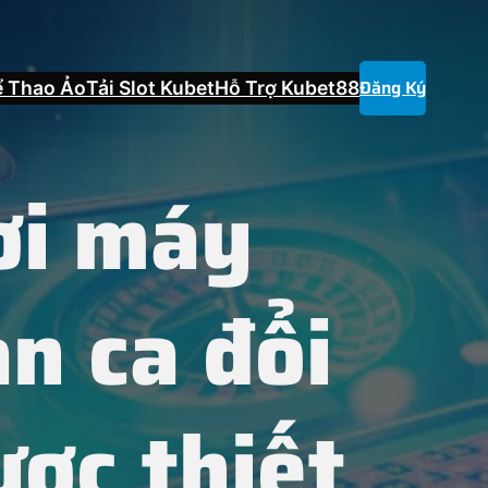
Đăng Ký
 Thao Ảo
Tải Slot Kubet
Hỗ Trợ Kubet88
ơi máy
n ca đổi
ược thiết