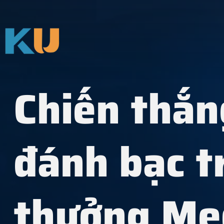
Skip
to
content
Chiến thắn
đánh bạc t
thưởng Mẹo