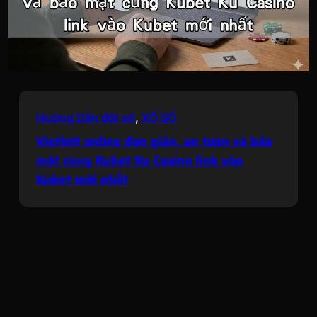
Hướng Dẫn đặt số
, 
XỔ SỐ
Vietlott online đơn giản, an toàn và bảo
mật cùng Kubet Ku Casino link vào
Kubet mới nhất