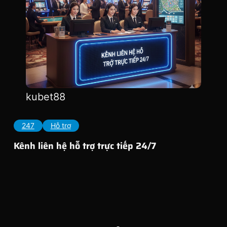
kubet88
247
Hỗ trợ
Kênh liên hệ hỗ trợ trực tiếp 24/7