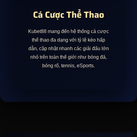
Cá Cược Thể Thao
Kubet88 mang đến hệ thống cá cược
thể thao đa dạng với tỷ lệ kèo hấp
dẫn, cập nhật nhanh các giải đấu lớn
nhỏ trên toàn thế giới như bóng đá,
bóng rổ, tennis, eSports.