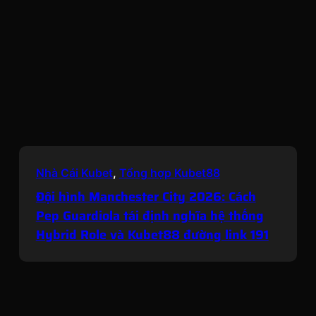
Nhà Cái Kubet
, 
Tổng hợp Kubet88
Đội hình Manchester City 2026: Cách
Pep Guardiola tái định nghĩa hệ thống
Hybrid Role và Kubet88 đường link 191