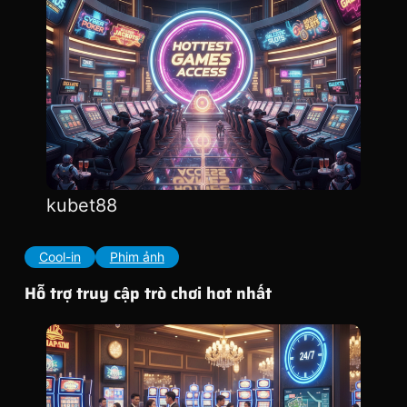
kubet88
Cool-in
Phim ảnh
Hỗ trợ truy cập
trò chơi hot nhất