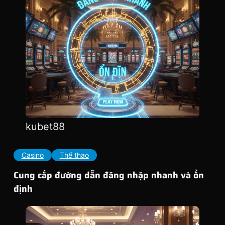
kubet88
Casino
Thể thao
Cung cấp
đường dẫn đăng nhập nhanh
và ổn
định