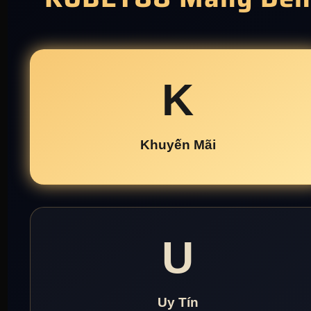
K
Khuyến Mãi
U
Uy Tín