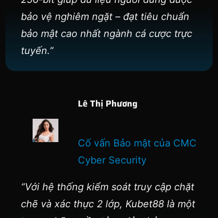
bảo vệ nghiêm ngặt – đạt tiêu chuẩn
bảo mật cao nhất ngành cá cược trực
tuyến.”
Lê Thị Phương
Cố vấn Bảo mật của CMC
Cyber Security
“Với hệ thống kiểm soát truy cập chặt
chẽ và xác thực 2 lớp, Kubet88 là một