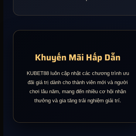
Khuyến Mãi Hấp Dẫn
KUBET88 luôn cập nhật các chương trình ưu
đãi giá trị dành cho thành viên mới và người
chơi lâu năm, mang đến nhiều cơ hội nhận
thưởng và gia tăng trải nghiệm giải trí.